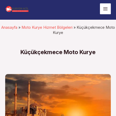
İçeriğe
Mai
atla
Men
Anasayfa
»
Moto Kurye Hizmet Bölgeleri
»
Küçükçekmece Moto
Kurye
Küçükçekmece Moto Kurye