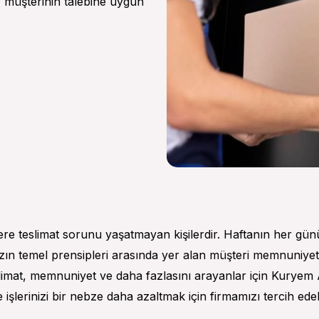
er müşterinin talebine uygun
ilere teslimat sorunu yaşatmayan kişilerdir. Haftanın her gün
ın temel prensipleri arasında yer alan müşteri memnuniyetimi
slimat, memnuniyet ve daha fazlasını arayanlar için Kuryem 
şlerinizi bir nebze daha azaltmak için firmamızı tercih edebi