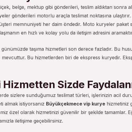
ek, belge, mektup gibi gönderileri, teslim aldıktan sonra 
eler gönderileri motorlu araçla teslimat noktasına ulaştırır.
üşteri memnuniyeti her daim öndedir. Moto kuryeler paket s
şmanın en hızlı ve kolay yolu da iletişim adresini aramaktır
günümüzde taşıma hizmetleri son derece fazladır. Bu husu
mevcuttur. Bu hizmetlerden biri de ekspress kuryedir. Eksp
i Hizmetten Sizde Faydalan
rde sizlere sunduğumuz teslimat türleri, işlerinizin acil d
eti almak istiyorsanız
Büyükçekmece vip kurye
hizmetiniz g
z özel olarak hizmetinizi güvenilir bir şekilde tamamlar. Eğ
mızla iletişime geçebilirsiniz.