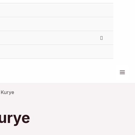
Menu
düğmesi
Mai
Men
 Kurye
urye