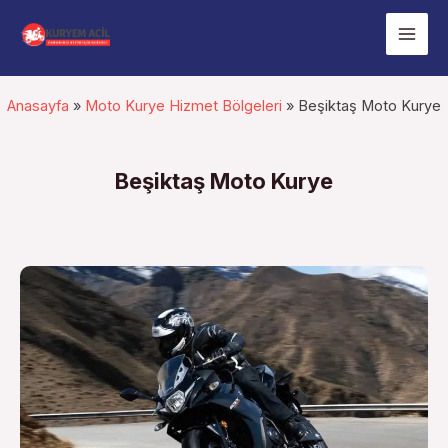
İçeriğe
Mai
atla
Men
Anasayfa
»
Moto Kurye Hizmet Bölgeleri
»
Beşiktaş Moto Kurye
Beşiktaş Moto Kurye