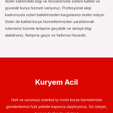
Bizler sektördeki bilgi ve tecrübemizle sizlere kaliteli ve
güvenilir kurye hizmeti veriyoruz. Profesyonel ekip
kadromuzla sizleri bekletmeden kargolarınızı teslim ediyor.
Sizler de kaliteli kurye hizmetlerimizden yararlanmak
isterseniz bizimle iletişime geçebilir ve detaylı bilgi
alabilirsiniz. İletişime geçin ve farkımızı hissedin.
Kuryem Acil
Hızlı ve sorunsuz istanbul içi moto kurye hizmetimizle
gönderilerinizi hızlı şekilde kapınıza ulaştırıyoruz. Siz isteyin,